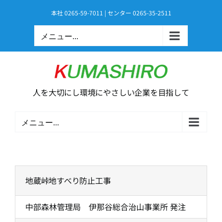
Skip
本社 0265-59-7011 | センター 0265-35-2511
to
content
メニュー...
人を大切にし環境にやさしい企業を目指して
メニュー...
地蔵峠地すべり防止工事
中部森林管理局 伊那谷総合治山事業所 発注