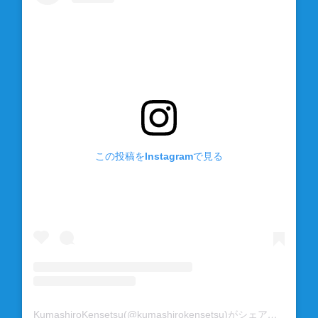
この投稿をInstagramで見る
KumashiroKensetsu(@kumashirokensetsu)がシェアした投稿