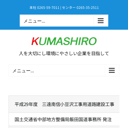
Skip
本社 0265-59-7011 | センター 0265-35-2511
to
content
メニュー...
人を大切にし環境にやさしい企業を目指して
メニュー...
平成29年度 三遠南信小豆沢工事用道路建設工事
国土交通省中部地方整備局飯田国道事務所 発注