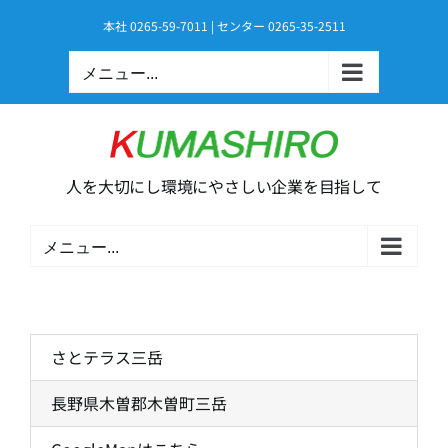
Skip
本社 0265-59-7011 | センター 0265-35-2511
to
content
メニュー...
人を大切にし環境にやさしい企業を目指して
メニュー...
さとテラス三岳
長野県木曽郡木曽町三岳