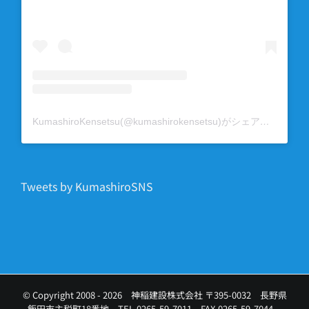
KumashiroKensetsu(@kumashirokensetsu)がシェアした投稿
Tweets by KumashiroSNS
© Copyright 2008 -
2026 神稲建設株式会社 〒395-0032 長野県
飯田市主税町18番地 TEL.0265-59-7011 FAX.0265-59-7044