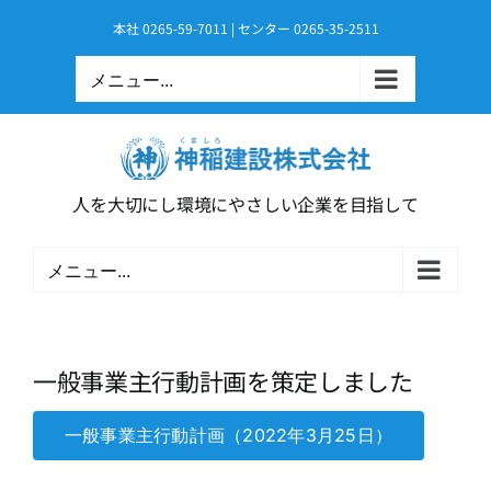
Skip
本社 0265-59-7011 | センター 0265-35-2511
to
content
メニュー...
人を大切にし環境にやさしい企業を目指して
メニュー...
一般事業主行動計画を策定しました
一般事業主行動計画（2022年3月25日）